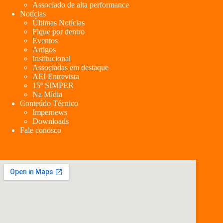
Associado de alta performance
Notícias
Últimas Notícias
Fique por dentro
Eventos
Artigos
Institucional
Associadas em destaque
AEI Entrevista
15º SIMPER
Na Mídia
Conteúdo Técnico
Impernews
Downloads
Fale conosco